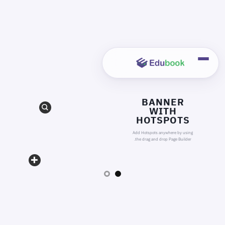
خطي
لمحتوى
BANNER
WITH
HOTSPOTS
Add Hotspots anywhere by using
the drag and drop Page Builder.