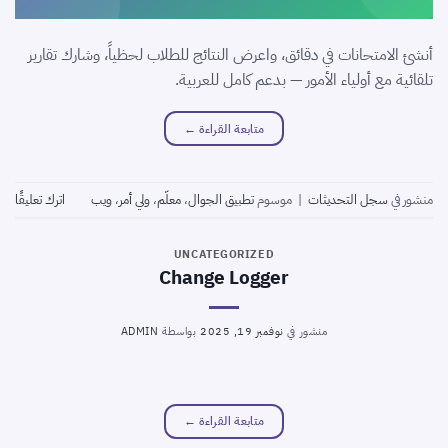
أنشئ الامتحانات في دقائق، واعرض النتائج للطلاب لحظياً، وشارك تقارير
تلقائية مع أولياء الأمور — بدعم كامل للعربية.
متابعة القراءة
←
منشور في
سجل التحديثات
|
موسوم
تطبيق الجوال
،
معلّم
،
ولي أمر
،
ويب
اترك تعليقًا
UNCATEGORIZED
Change Logger
منشور في
نوفمبر 19, 2025
بواسطة
ADMIN
متابعة القراءة
←