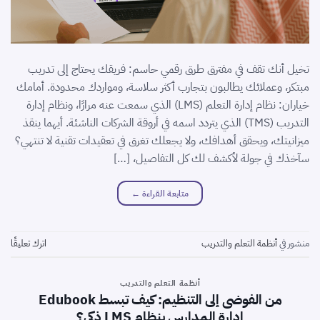
تخيل أنك تقف في مفترق طرق رقمي حاسم: فريقك يحتاج إلى تدريب
مبتكر، وعملائك يطالبون بتجارب أكثر سلاسة، ومواردك محدودة. أمامك
خياران: نظام إدارة التعلم (LMS) الذي سمعت عنه مرارًا، ونظام إدارة
التدريب (TMS) الذي يتردد اسمه في أروقة الشركات الناشئة. أيهما ينقذ
ميزانيتك، ويحقق أهدافك، ولا يجعلك تغرق في تعقيدات تقنية لا تنتهي؟
سآخذك في جولة لأكشف لك كل التفاصيل، […]
متابعة القراءة
←
منشور في
أنظمة التعلم والتدريب
اترك تعليقًا
أنظمة التعلم والتدريب
من الفوضى إلى التنظيم: كيف تبسط Edubook
إدارة المدارس بنظام LMS ذكي؟