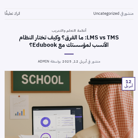
منشور في
Uncategorized
اترك تعليقًا
أنظمة التعلم والتدريب
LMS vs TMS: ما الفرق؟ وكيف تختار النظام
الأنسب لمؤسستك مع Edubook؟
منشور في
أبريل 12, 2025
بواسطة
ADMIN
12
أبريل