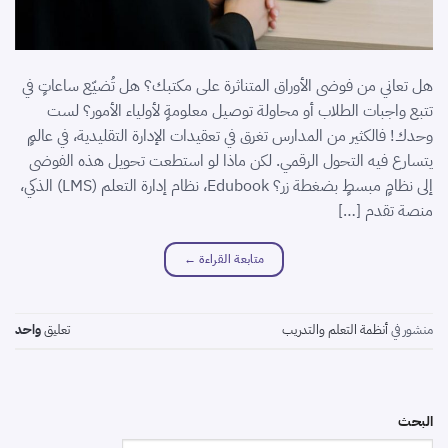
هل تعاني من فوضى الأوراق المتناثرة على مكتبك؟ هل تُضيّع ساعاتٍ في
تتبع واجبات الطلاب أو محاولة توصيل معلومةٍ لأولياء الأمور؟ لست
وحدك! فالكثير من المدارس تغرق في تعقيدات الإدارة التقليدية، في عالمٍ
يتسارع فيه التحول الرقمي. لكن ماذا لو استطعت تحويل هذه الفوضى
إلى نظامٍ مبسطٍ بضغطة زر؟ Edubook، نظام إدارة التعلم (LMS) الذكي،
منصة تقدم […]
متابعة القراءة
←
منشور في
أنظمة التعلم والتدريب
تعليق
واحد
البحث